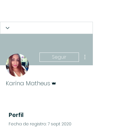
Más acciones
Seguir
Administrador
Karina Matheus
Perfil
Fecha de registro: 7 sept 2020