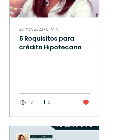
30 may 2022
∙
0
min
5 Requisitos para
crédito Hipotecario
43
0
1