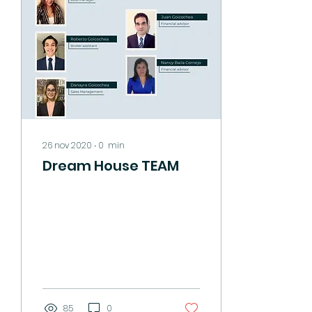
26 nov 2020
∙
0
min
Dream House TEAM
85
0