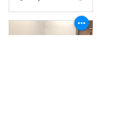
7 sept 2020
∙
1
min
Todo lo que debes
saber antes de firmar
un contrato
No dejes de leer la
letra pequeña. Aunque