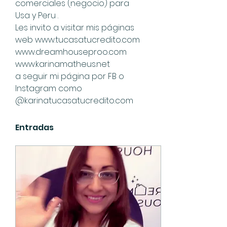
comerciales (negocio) para 
Usa y Peru . 
Les invito a visitar mis páginas 
web www.tucasatucredito.com 
www.dreamhouseproo.com
www.karinamatheus.net 
a seguir mi página por FB o 
Instagram como 
@karinatucasatucredito.com 
Entradas